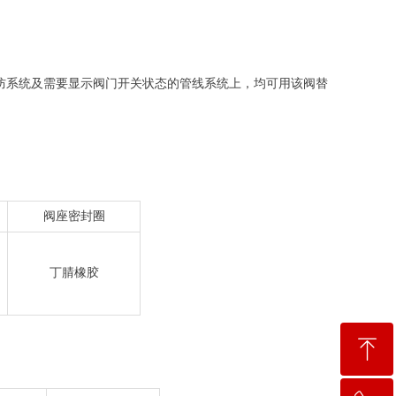
防系统及需要显示阀门开关状态的管线系统上，均可用该阀替
阀座密封圈
丁腈橡胶
ꁸ