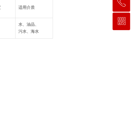
ꂅ
回到顶部
度
适用介质
ꀥ
021-56352868
水、油品、
污水、海水
微信二维码