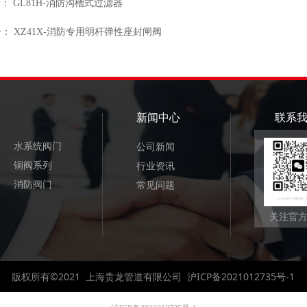
个：
GL81H-消防沟槽式过滤器
个：
XZ41X-消防专用明杆弹性座封闸阀
新闻中心
联系
水系统阀门
公司新闻
铜阀系列
行业资讯
消防阀门
常见问题
关注官
版权所有©2021 上海贵龙管道有限公司
沪ICP备2021012735号-1