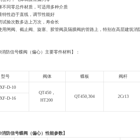
不同零总件材质，可适用多种介质
特性趋于直线，调节性能好
试验次数多达上万次，寿命长
用闸阀、截止阀、旋塞、胶管阀及隔膜阀的管路上，特别在高层建筑消
F-D消防信号蝶阀（偏心）主要零件材料】：
型号
阀体
蝶板
阀杆
XF-D-10
QT450，
QT450,304
2Cr13
XF-D-16
HT200
F-D消防信号蝶阀（偏心）
性能参数】