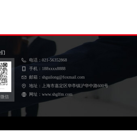
我们
电话：
021-56352868
手机：
188xxxx8888
邮箱：
shguilong@foxmail.com
地址：
上海市嘉定区华亭镇沪华中路600号
网址：
www.shglfm.com
方微信