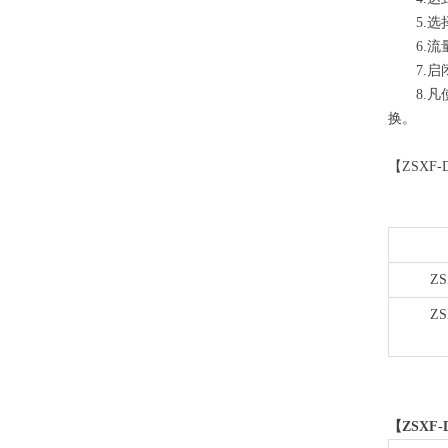
5.选择
6.流量
7.启闭
8.凡使
换。
【ZSX
ZS
ZS
【ZSX