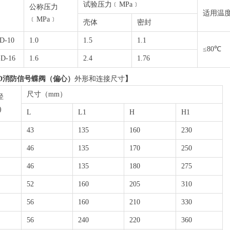
试验压力﹝MPa﹞
公称压力
适用温
﹝MPa﹞
壳体
密封
D-10
1.0
1.5
1.1
≤80℃
D-16
1.6
2.4
1.76
F-D消防信号蝶阀（偏心）
外形和连接尺寸
】
尺寸（mm）
径
)
L
L1
H
H1
43
135
160
230
46
135
170
250
46
135
180
275
52
160
205
310
56
160
210
330
56
240
220
360