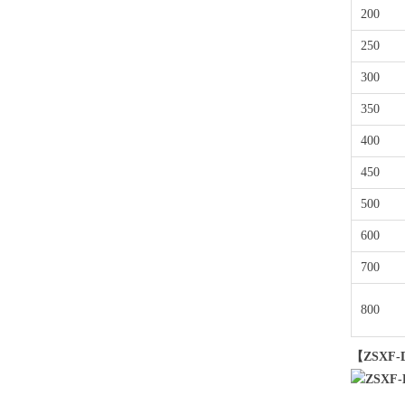
200
250
300
350
400
450
500
600
700
800
【ZSX