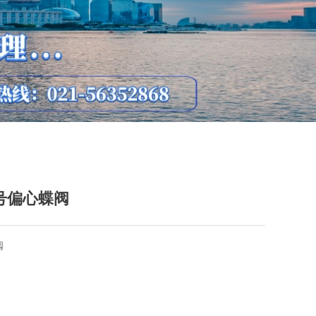
信号偏心蝶阀
阀