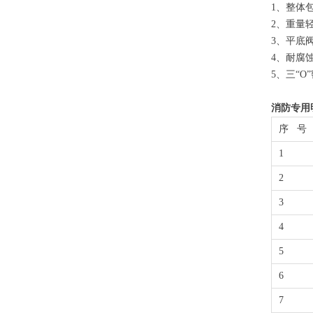
1、整体
2、重量
3、平底
4、耐腐
5、三“
消防专用
序 号
1
2
3
4
5
6
7