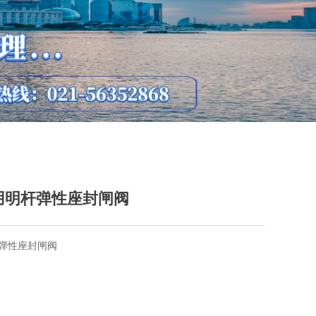
专用明杆弹性座封闸阀
弹性座封闸阀