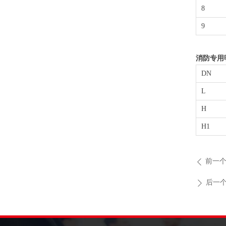
8
9
消防专用
DN
L
H
H1
前一
ꄴ
后一
ꄲ