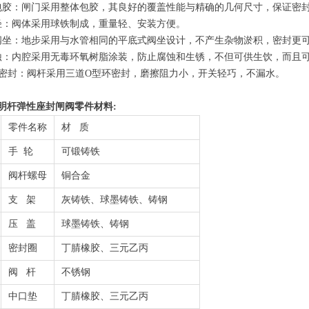
包胶：闸门采用整体包胶，其良好的覆盖性能与精确的几何尺寸，保证密
轻：阀体采用球铁制成，重量轻、安装方便。
阀坐：地步采用与水管相同的平底式阀坐设计，不产生杂物淤积，密封更
蚀：内腔采用无毒环氧树脂涂装，防止腐蚀和生锈，不但可供生饮，而且
O”密封：阀杆采用三道O型环密封，磨擦阻力小，开关轻巧，不漏水。
明杆弹性座封闸阀
零件材料:
零件名称
材 质
手 轮
可锻铸铁
阀杆螺母
铜合金
支 架
灰铸铁、球墨铸铁、铸钢
压 盖
球墨铸铁、铸钢
密封圈
丁腈橡胶、三元乙丙
阀 杆
不锈钢
中口垫
丁腈橡胶、三元乙丙