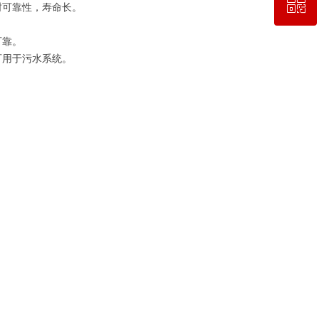
ꀥ
021-56352868
封可靠性，寿命长。
可靠。
微信二维码
可用于污水系统。